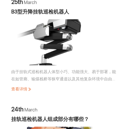
检机器人，通过搭载工业相机视觉识别系统、热成像温度监
25th
March
测相机、烟雾/温湿度/气体检测仪等多组高性能监测仪器，
B3型升降挂轨巡检机器人
对厂房内环境及设备进行全天候巡检、探测、监控、故障诊
断、预警报警等，可大大减轻人工巡检的频率和强度，提高
巡检效率。为后续实现无人化巡检作业，奠定坚实基础。
由于挂轨式巡检机器人体型小巧、功能强大、易于部署，能
在如管廊、输煤栈桥等狭窄通道以及其他复杂环境中自由穿
梭。越来越多的场景上都可以看到机器人来替代人工工作来
查看详情
提高巡检效率、降低人力成本。今天我们来介绍一下旗晟机
器人的B3型升降云台轨道机器人。
24th
March
挂轨巡检机器人组成部分有哪些？