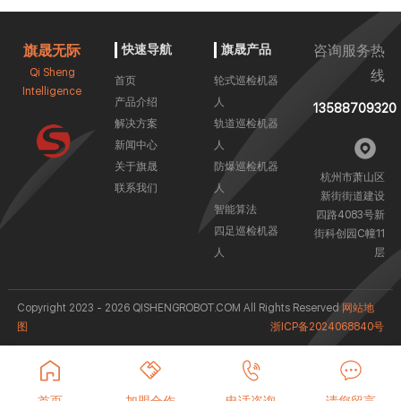
旗晟无际
快速导航
旗晟产品
咨询服务热
Qi Sheng
线
首页
轮式巡检机器
Intelligence
产品介绍
人
13588709320
解决方案
轨道巡检机器
新闻中心
人
关于旗晟
防爆巡检机器
杭州市萧山区
联系我们
人
新街街道建设
智能算法
四路4083号新
四足巡检机器
街科创园C幢11
人
层
Copyright 2023 - 2026 QISHENGROBOT.COM All Rights Reserved
网站地
图
浙ICP备2024068840号