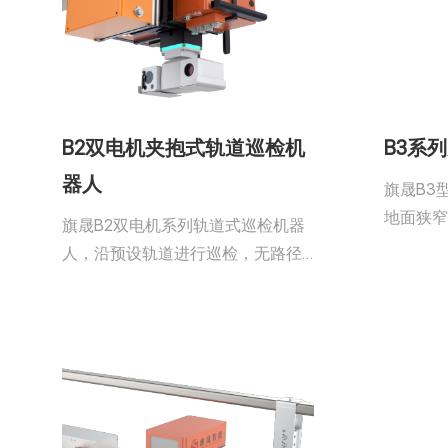
B2双电机夹抱式轨道巡检机
B3系
器人
旗晟B3
地面狭
旗晟B2双电机系列轨道式巡检机器
赖地面
人，沿预设轨道进行巡检，无路径
驶、爬
规划，遇到障碍物会停在原地同步
降云台
上传报警，使机器人具备高度自主
数据和
性和智能化特点。
台，实