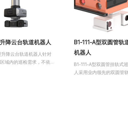
列升降云台轨道机器人
B1-111-A型双圆管
机器人
型升降云台轨道机器人针对
窄区域内的巡检需求，不依
B1-111-A型双圆管挂轨式
支持，通过轨道完成自主行
人采用业内领先的双圆管
坡、回归和充电以及利用升
式，轻松适应于如管廊、
实现巡检动作。巡检采集的
等通道狭窄及高粉尘的复
状况能实时反馈回运维平
机器人搭载了编码器+RFID
现无人值守智能管理。
统，确保全场景无死角的
查。通过实时监测环境参
检测功能，机器人能及时