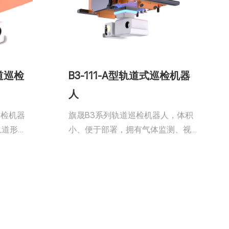
轨道巡检
B3-111-A型轨道式巡检机器
人
巡检机器
旗晟B3系列轨道巡检机器人，体积
轨道形
小、便于部署，拥有气体监测、视
输煤栈桥
频监测、AI识别等功能，配备了编
杂环境。
码器+RFID导航系统，导航精度达到
 导航系
±10mm，无线充电安全可靠，通过
巡逻检
实时监测环境数据和异常报警功
数和异常
能，机器人能及时发现潜在问题，
发现潜在
有效降低漏检和误检的可能性，降