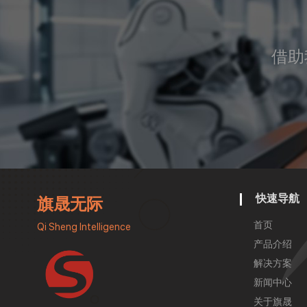
采用编码器+RFID高精度导航系统
（±10mm），确保运行稳定。新增
的升降臂功能可灵活调节检测高
借助
度，适应不同设备层级的巡检需求
（如高低位仪表、管线、阀门
等），解决复杂场景下的监测盲区
问题。
快速导航
旗晟无际
首页
Qi Sheng Intelligence
产品介绍
解决方案
新闻中心
关于旗晟