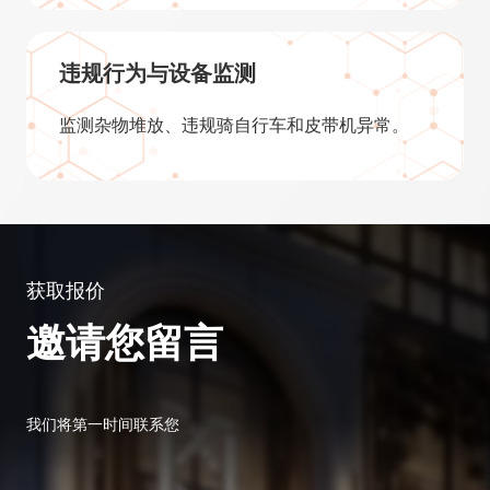
违规行为与设备监测
监测杂物堆放、违规骑自行车和皮带机异常。
获取报价
邀请您留言
我们将第一时间联系您