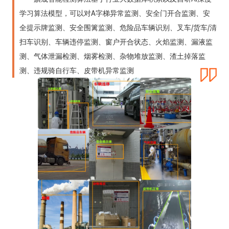
学习算法模型，可以对A字梯异常监测、安全门开合监测、安
全提示牌监测、安全围篱监测、危险品车辆识别、叉车/货车/清
扫车识别、车辆违停监测、窗户开合状态、火焰监测、漏液监
测、气体泄漏检测、烟雾检测、杂物堆放监测、渣土掉落监
测、违规骑自行车、皮带机异常监测