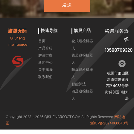
发送
旗晟无际
快速导航
旗晟产品
咨询服务热
Qi Sheng
线
首页
轮式巡检机器
Intelligence
产品介绍
人
13588709320
解决方案
轨道巡检机器
新闻中心
人
关于旗晟
防爆巡检机器
杭州市萧山区
联系我们
人
新街街道建设
智能算法
四路4083号新
四足巡检机器
街科创园C幢11
人
层
Copyright 2023 - 2026 QISHENGROBOT.COM All Rights Reserved
网站地
图
浙ICP备2024068840号