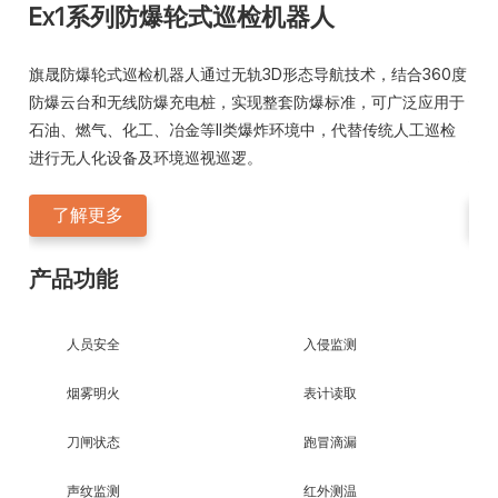
Ex1系列防爆轮式巡检机器人
E
旗晟防爆轮式巡检机器人通过无轨3D形态导航技术，结合360度
旗
防爆云台和无线防爆充电桩，实现整套防爆标准，可广泛应用于
防
石油、燃气、化工、冶金等II类爆炸环境中，代替传统人工巡检
冶
进行无人化设备及环境巡视巡逻。
境
了解更多
产品功能
产
人员安全
入侵监测
烟雾明火
表计读取
刀闸状态
跑冒滴漏
声纹监测
红外测温