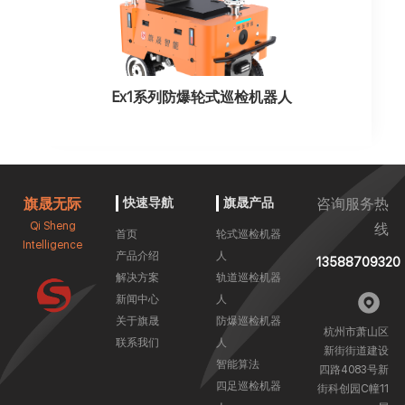
Ex1系列防爆轮式巡检机器人
旗晟无际
快速导航
旗晟产品
咨询服务热
Qi Sheng
线
首页
轮式巡检机器
Intelligence
产品介绍
人
13588709320
解决方案
轨道巡检机器
新闻中心
人
关于旗晟
防爆巡检机器
杭州市萧山区
联系我们
人
新街街道建设
智能算法
四路4083号新
四足巡检机器
街科创园C幢11