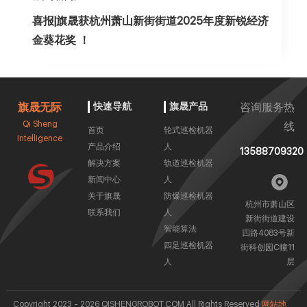
喜报|旗晟获杭州萧山新街街道2025年度新锐经济
金葵花奖 ！
旗晟无际
快速导航
旗晟产品
咨询服务热
Qi Sheng
线
首页
轮式巡检机器
Intelligence
产品介绍
人
13588709320
解决方案
轨道巡检机器
新闻中心
人
关于旗晟
防爆巡检机器
杭州市萧山区
联系我们
人
新街街道建设
智能算法
四路4083号新
四足巡检机器
街科创园C幢11
人
层
Copyright 2023 - 2026 QISHENGROBOT.COM All Rights Reserved
网站地