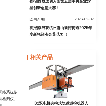
喜报|旗晟成功入围第五届中央企业熠
星创新创意大赛！
[公司新闻]
2026-03-02
喜报|旗晟获杭州萧山新街街道2025年
度新锐经济金葵花奖 ！
相关产品
网络系统依
漏检测仪、
B2双电机夹抱式轨道巡检机器人
测。