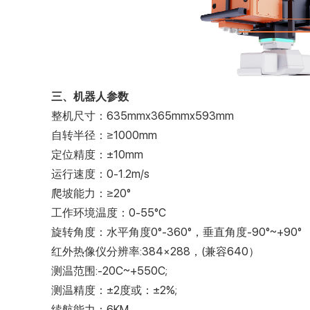
三、机器人参数
整机尺寸：635mmx365mmx593mm
自转半径：≥1000mm
定位精度：±10mm
运行速度：0-1.2m/s
爬坡能力：≥20°
工作环境温度：0-55°C
旋转角度：水平角度0°-360°，垂直角度-90°~+90°
红外热像仪分辨率:384×288，(兼容640）
测温范围:-20C~+550C;
测温精度：±2度或：±2%;
续航能力：6KM