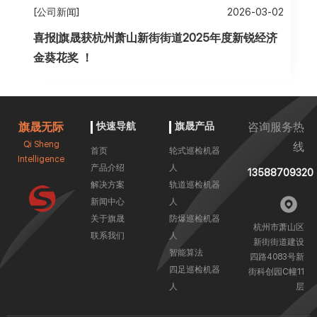
[公司新闻]
2026-03-02
喜报|旗晟获杭州萧山新街街道2025年度新锐经济
金葵花奖 ！
旗晟无际
快速导航
旗晟产品
咨询服务热
Qi Sheng
线
首页
轮式巡检机器
Intelligence
产品介绍
人
13588709320
解决方案
轨道巡检机器
新闻中心
人
关于旗晟
防爆巡检机器
杭州市萧山区
联系我们
人
新街街道建设
智能算法
四路4083号新
四足巡检机器
街科创园C幢11
人
层