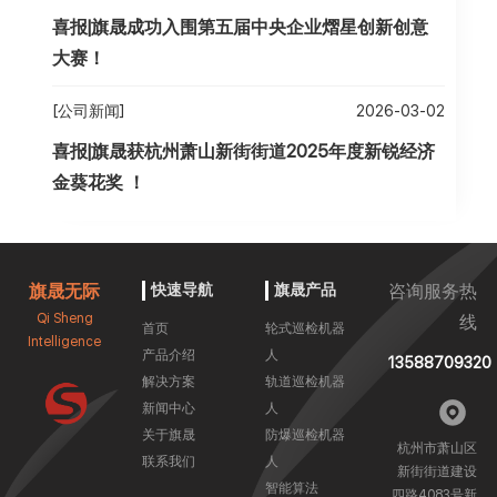
喜报|旗晟成功入围第五届中央企业熠星创新创意
大赛！
[公司新闻]
2026-03-02
喜报|旗晟获杭州萧山新街街道2025年度新锐经济
金葵花奖 ！
旗晟无际
快速导航
旗晟产品
咨询服务热
Qi Sheng
线
首页
轮式巡检机器
Intelligence
产品介绍
人
13588709320
解决方案
轨道巡检机器
新闻中心
人
关于旗晟
防爆巡检机器
杭州市萧山区
联系我们
人
新街街道建设
智能算法
四路4083号新