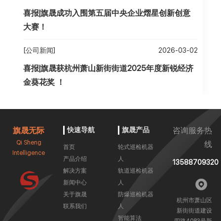
喜报|旗晟成功入围第五届中央企业熠星创新创意
大赛！
[公司新闻]
2026-03-02
喜报|旗晟获杭州萧山新街街道2025年度新锐经济
金葵花奖 ！
旗晟无际
快速导航
旗晟产品
咨询服务热
Qi Sheng
线
首页
轮式巡检机器
Intelligence
产品介绍
人
13588709320
解决方案
轨道巡检机器
新闻中心
人
关于旗晟
防爆巡检机器
杭州市萧山区
联系我们
人
新街街道建设
智能算法
四路4083号新