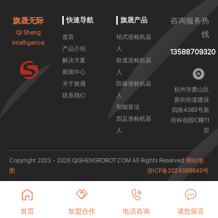
旗晟无际
快速导航
旗晟产品
咨询服务热
Qi Sheng
线
首页
轮式巡检机器
Intelligence
产品介绍
人
13588709320
解决方案
轨道巡检机器
新闻中心
人
关于旗晟
防爆巡检机器
杭州市萧山区
联系我们
人
新街街道建设
智能算法
四路4083号新
四足巡检机器
街科创园C幢11
人
层
Copyright 2023 - 2026 QISHENGROBOT.COM All Rights Reserved
网站地
图
浙ICP备2024068840号
首页
加盟合作
电话咨询
请您留言