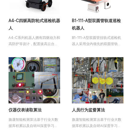
A4-C四驱高防轮式巡检机器
B1-111-A型双圆管轨道巡检
人
机器人
A4-C系列机器人拥有四驱动力和
B1-111-A型双圆管挂轨式巡检机
高防护等设计，配置拔高云台，
器人采用业内领先的双圆管轨道
能在户外升职恶劣环境条件下，
形式，轻松适应于如管廊、输煤
执行异常报警、表盘识别、实时
栈桥等通道狭窄及高粉尘的复杂
视频传输、AI图像识别等巡检任
环境。机器人搭载了编码器
务。作业期间无需人员值守从而
+RFID 导航系统，确保全场景无
实现无人化智能管理。
死角的巡逻检查。通过实时监测
环境参数和异常检测功能，机器
人能及时发现潜在问题，有效降
低漏检和误检的可能 性，降低人
工成本和安全风险
仪器仪表读取算法
人员行为监督算法
旗晟智能检测算法基于行业大数
旗晟智能检测算法基于行业大数
据库积累以及自研AI深度学习算
据库积累以及自研AI深度学习算
法模型，可以对单指针仪表读
法模型，可以对安全带、安全