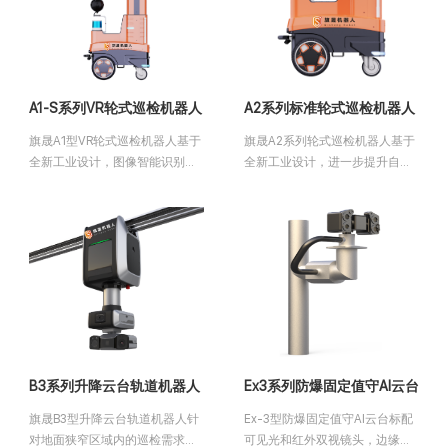
A1-S系列VR轮式巡检机器人
A2系列标准轮式巡检机器人
旗晟A1型VR轮式巡检机器人基于
旗晟A2系列轮式巡检机器人基于
全新工业设计，图像智能识别与
全新工业设计，进一步提升自身
分析加强提高异常行为及设备状
防护和运行安全的同时，综合自
态的监测维度，多传感器协作增
主构建大场景高精度地图，实时
强机器人状态的感知深度，使得
准确定位；配以场景性图像智能
机器人具备高度自主性和智能
识别与分析，使巡检机器人具有
化。
更高的自主性和智能化。
B3系列升降云台轨道机器人
Ex3系列防爆固定值守AI云台
旗晟B3型升降云台轨道机器人针
Ex-3型防爆固定值守AI云台标配
对地面狭窄区域内的巡检需求，
可见光和红外双视镜头，边缘化