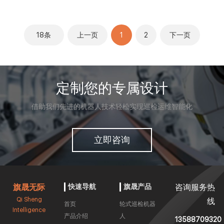
数、SF6仪表读数、避雷器仪表
帽、安全马甲等监测、防护服、
读数、断路器储能指示分合状
防护手套、防护面罩、口罩、护
态、方形仪表读数、分合计分状
目镜等佩戴监测、登高作业 监
18条
上一页
1
2
下一页
态监测、隔离开关分合状态监
测、翘腿、奔跑、摔倒、趴地、
测、红外测温箱读数、流变油位
坐地、人员聚众等监测！
监测、螺栓松动状态监测、旋钮
开关状态监测、ABB继电器读
定制您的专属设计
数、SEL保护继电器读数、双指
针仪表读数、液晶仪表读数、玻
璃油位计读数、油位计读数、指
借助我们先进的机器人技术轻松实现巡检运维智能化
示灯状态监测等仪器仪表识别！
立即咨询
旗晟无际
快速导航
旗晟产品
咨询服务热
Qi Sheng
线
首页
轮式巡检机器
Intelligence
产品介绍
人
13588709320