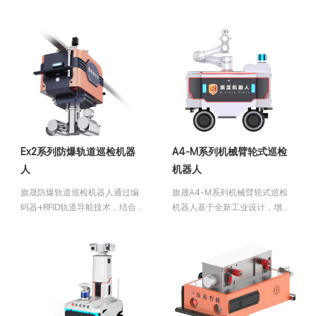
不依赖地面支持，通过轨道完成
架构，前端集成算法，具备高
自主行驶、爬坡、回归和充电以
位，高频率、覆盖范围广等监测
及利用升降云台实现巡检动作。
优势。支持与机器人的监控视野
巡检采集的数据和状况能实时反
形成联动。可广泛应用于石油、
馈回运维平台，实现无人值守智
化工、钢铁冶金、燃气等II类爆炸
能管理。
环境中。
Ex2系列防爆轨道巡检机器
A4-M系列机械臂轮式巡检
人
机器人
旗晟防爆轨道巡检机器人通过编
旗晟A4-M系列机械臂轮式巡检
码器+RFID轨道导航技术，结合
机器人基于全新工业设计，增加
防爆组件和高强度安全轨道，可
机械臂的同时采用轻量化设计，
广泛应用于石油、燃气、化工、
使机器人满足多角度视觉监测和
冶金等II类爆炸环境中，代替传统
运行速度不降低的双重需求，从
人工巡检进行无人化设备及环境
而能顺利完成诸如列车底盘、设
巡视巡逻。
备侧面、小空间区域的智能巡
检。