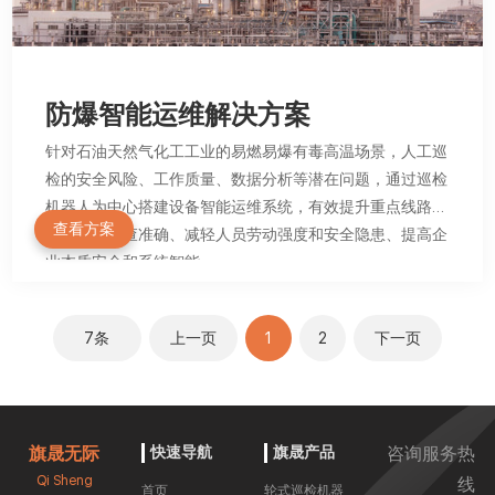
防爆智能运维解决方案
针对石油天然气化工工业的易燃易爆有毒高温场景，人工巡
检的安全风险、工作质量、数据分析等潜在问题，通过巡检
机器人为中心搭建设备智能运维系统，有效提升重点线路巡
查看方案
检质量和排查准确、减轻人员劳动强度和安全隐患、提高企
业本质安全和系统智能。
7条
上一页
1
2
下一页
旗晟无际
快速导航
旗晟产品
咨询服务热
Qi Sheng
线
首页
轮式巡检机器