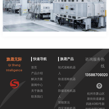
旗晟无际
快速导航
旗晟产品
咨询服务热
Qi Sheng
线
首页
轮式巡检机器
Intelligence
产品介绍
人
13588709320
解决方案
轨道巡检机器
新闻中心
人
关于旗晟
防爆巡检机器
杭州市萧山区
联系我们
人
新街街道建设
智能算法
四路4083号新
四足巡检机器
街科创园C幢11